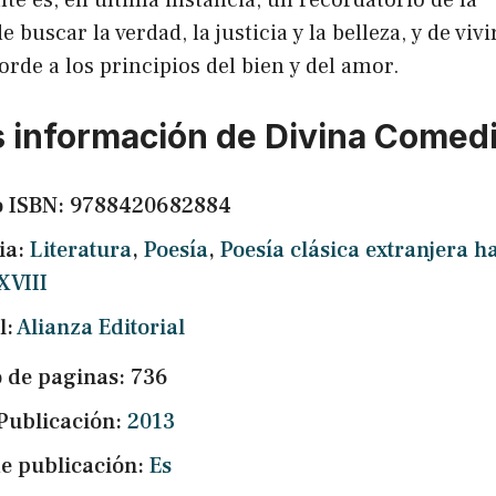
te es, en última instancia, un recordatorio de la
 buscar la verdad, la justicia y la belleza, y de vivi
orde a los principios del bien y del amor.
 información de Divina Comed
o ISBN: 9788420682884
ia:
Literatura
,
Poesía
,
Poesía clásica extranjera h
 XVIII
l:
Alianza Editorial
de paginas: 736
Publicación:
2013
e publicación:
Es