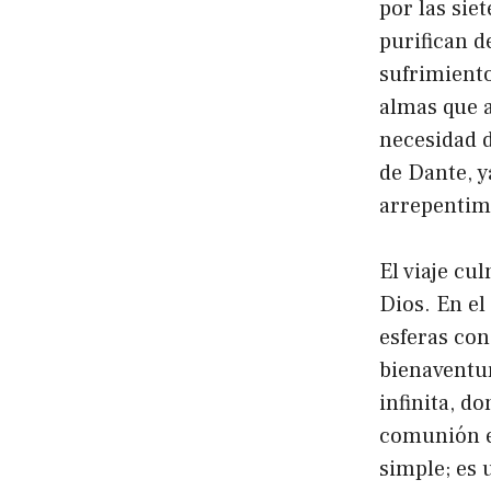
por las sie
purifican d
sufrimiento
almas que a
necesidad d
de Dante, y
arrepentimi
El viaje cu
Dios. En el
esferas con
bienaventur
infinita, d
comunión et
simple; es 