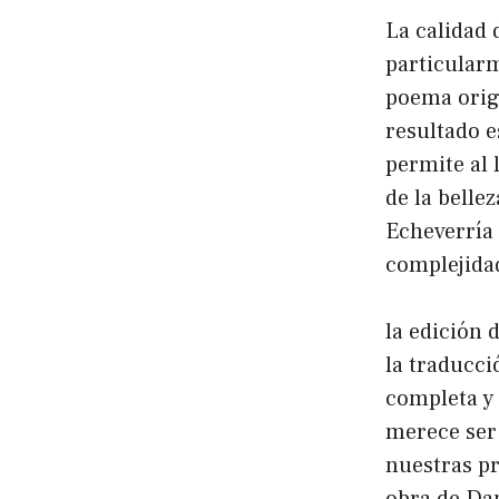
La calidad 
particularm
poema origi
resultado e
permite al 
de la belle
Echeverría 
complejidad
la edición 
la traducci
completa y
merece ser 
nuestras pr