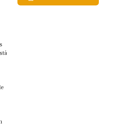
s
stá
de
n