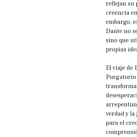
reflejan su
creencia en
embargo, es
Dante no se
sino que ut
propias ide
El viaje de 
Purgatorio 
transformac
desesperaci
arrepentimie
verdad y la
para el cre
comprensión