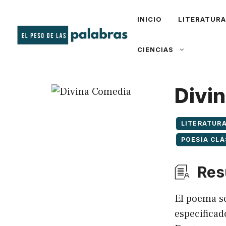
Saltar
INICIO
LITERATUR
al
contenido
CIENCIAS
Divi
LITERATUR
POESÍA CLÁ
Res
El poema s
especificado