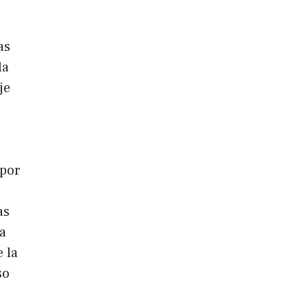
as
la
je
 por
as
a
 la
so