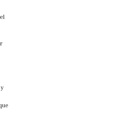
el
r
 y
que