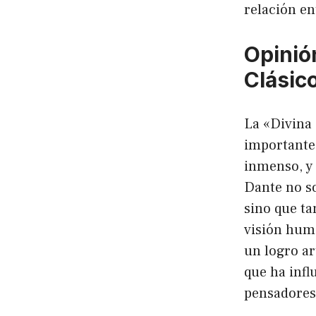
relación en
Opinió
Clásic
La «Divina 
importantes
inmenso, y 
Dante no so
sino que ta
visión huma
un logro ar
que ha infl
pensadores