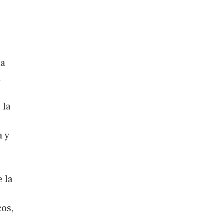
la
a
 la
a y
 la
cos,