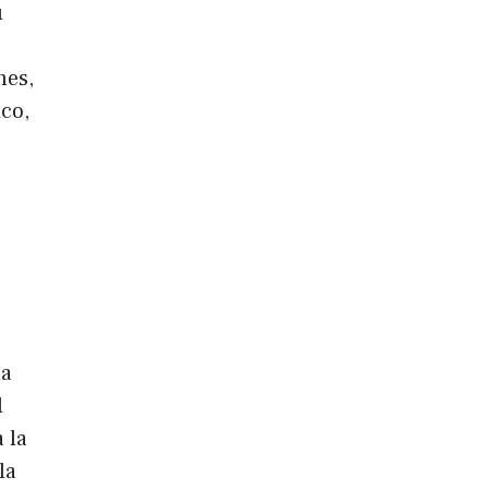
u
nes,
ico,
la
l
 la
la