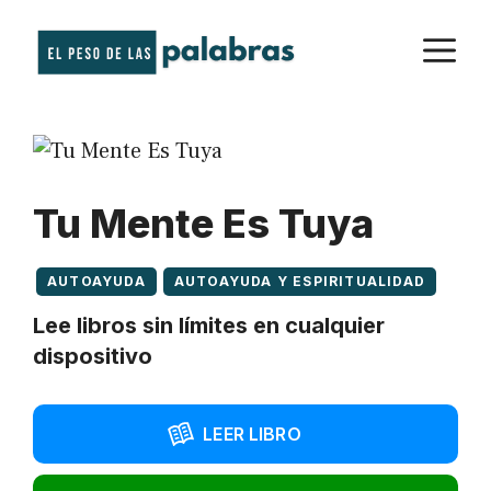
Saltar
M
al
contenido
Tu Mente Es Tuya
AUTOAYUDA
AUTOAYUDA Y ESPIRITUALIDAD
Lee libros sin límites en cualquier
dispositivo
LEER LIBRO