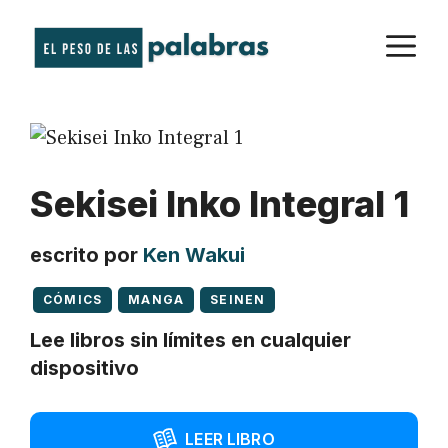
Saltar
M
al
contenido
Sekisei Inko Integral 1
escrito por
Ken Wakui
CÓMICS
MANGA
SEINEN
Lee libros sin límites en cualquier
dispositivo
LEER LIBRO