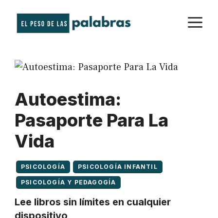
Saltar
M
al
contenido
Autoestima:
Pasaporte Para La
Vida
PSICOLOGÍA
PSICOLOGÍA INFANTIL
PSICOLOGÍA Y PEDAGOGÍA
Lee libros sin límites en cualquier
dispositivo